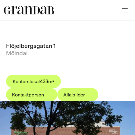
Lediga lokaler
Investeringar
O
Kontakt
Flöjelbergsgatan 1
Mölndal
Select Language
Sv
Kontorslokal
m²
433
Kontaktperson
Alla bilder