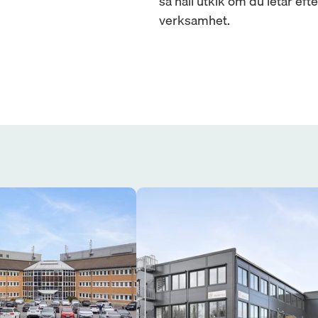
så håll utkik om du letar eft
verksamhet.