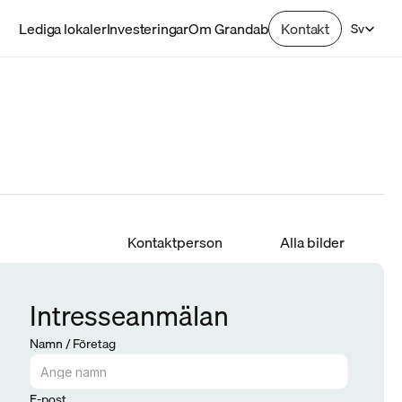
Select Lan
Lediga lokaler
Investeringar
Om Grandab
Kontakt
Sv
Kontaktperson
Alla bilder
Intresseanmälan
Namn / Företag
E-post