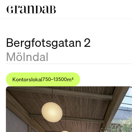
Bergfotsgatan 2
Mölndal
Kontorslokal
m²
750
–
13500